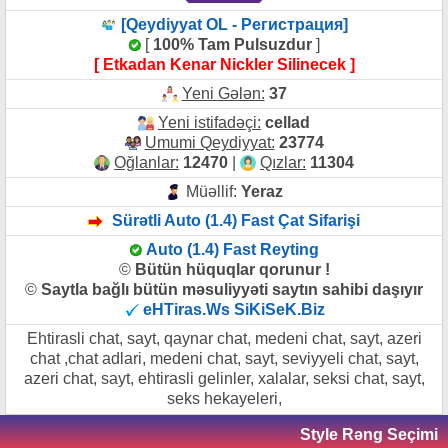
[Qeydiyyat OL - Регистрация]
[
100% Tam Pulsuzdur
]
[ Etkadan Kenar Nickler Silinecek ]
Yeni Gələn:
37
Yeni istifadəçi:
cellad
Umumi Qeydiyyat:
23774
Oğlanlar:
12470
|
Qızlar:
11304
Müəllif:
Yeraz
Sürətli Auto (1.4) Fast Çat Sifarişi
Auto (1.4) Fast Reyting
©
Bütün hüquqlar qorunur !
©
Saytla bağlı bütün məsuliyyəti saytın sahibi daşıyır
eHTiras.Ws SiKiSeK.Biz
Ehtirasli chat, sayt, qaynar chat, medeni chat, sayt, azeri
chat ,chat adlari, medeni chat, sayt, seviyyeli chat, sayt,
azeri chat, sayt, ehtirasli gelinler, xalalar, seksi chat, sayt,
seks hekayeleri,
Style Rəng Seçimi