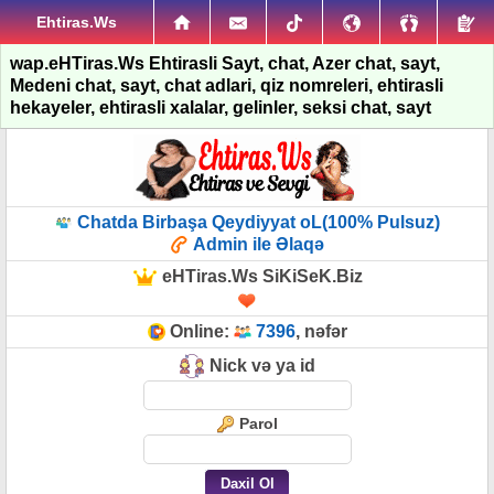
Ehtiras.Ws
wap.eHTiras.Ws Ehtirasli Sayt, chat, Azer chat, sayt,
Medeni chat, sayt, chat adlari, qiz nomreleri, ehtirasli
hekayeler, ehtirasli xalalar, gelinler, seksi chat, sayt
Chatda Birbaşa Qeydiyyat oL(100% Pulsuz)
Admin ile Əlaqə
eHTiras.Ws SiKiSeK.Biz
Online:
7396
, nəfər
Nick və ya id
Parol