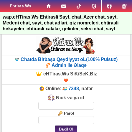
Ehtiras.Ws
wap.eHTiras.Ws Ehtirasli Sayt, chat, Azer chat, sayt,
Medeni chat, sayt, chat adlari, qiz nomreleri, ehtirasli
hekayeler, ehtirasli xalalar, gelinler, seksi chat, sayt
Chatda Birbaşa Qeydiyyat oL(100% Pulsuz)
Admin ile Əlaqə
eHTiras.Ws SiKiSeK.Biz
Online:
7348
, nəfər
Nick və ya id
Parol