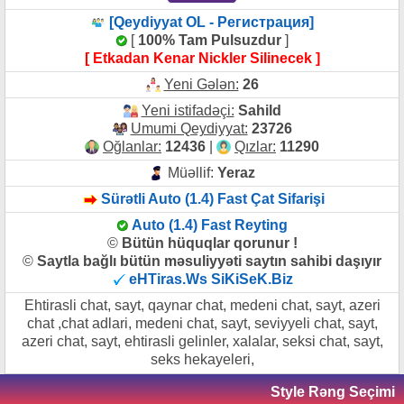
[Qeydiyyat OL - Регистрация]
[
100% Tam Pulsuzdur
]
[ Etkadan Kenar Nickler Silinecek ]
Yeni Gələn:
26
Yeni istifadəçi:
Sahild
Umumi Qeydiyyat:
23726
Oğlanlar:
12436
|
Qızlar:
11290
Müəllif:
Yeraz
Sürətli Auto (1.4) Fast Çat Sifarişi
Auto (1.4) Fast Reyting
©
Bütün hüquqlar qorunur !
©
Saytla bağlı bütün məsuliyyəti saytın sahibi daşıyır
eHTiras.Ws SiKiSeK.Biz
Ehtirasli chat, sayt, qaynar chat, medeni chat, sayt, azeri
chat ,chat adlari, medeni chat, sayt, seviyyeli chat, sayt,
azeri chat, sayt, ehtirasli gelinler, xalalar, seksi chat, sayt,
seks hekayeleri,
Style Rəng Seçimi