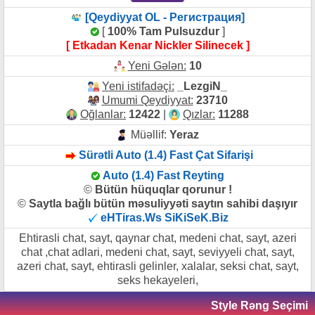
[Qeydiyyat OL - Регистрация]
[
100% Tam Pulsuzdur
]
[ Etkadan Kenar Nickler Silinecek ]
Yeni Gələn:
10
Yeni istifadəçi:
_LezgiN_
Umumi Qeydiyyat:
23710
Oğlanlar:
12422
|
Qızlar:
11288
Müəllif:
Yeraz
Sürətli Auto (1.4) Fast Çat Sifarişi
Auto (1.4) Fast Reyting
©
Bütün hüquqlar qorunur !
©
Saytla bağlı bütün məsuliyyəti saytın sahibi daşıyır
eHTiras.Ws SiKiSeK.Biz
Ehtirasli chat, sayt, qaynar chat, medeni chat, sayt, azeri
chat ,chat adlari, medeni chat, sayt, seviyyeli chat, sayt,
azeri chat, sayt, ehtirasli gelinler, xalalar, seksi chat, sayt,
seks hekayeleri,
Style Rəng Seçimi