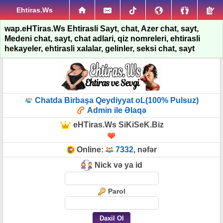
Ehtiras.Ws
wap.eHTiras.Ws Ehtirasli Sayt, chat, Azer chat, sayt,
Medeni chat, sayt, chat adlari, qiz nomreleri, ehtirasli
hekayeler, ehtirasli xalalar, gelinler, seksi chat, sayt
Chatda Birbaşa Qeydiyyat oL(100% Pulsuz)
Admin ile Əlaqə
eHTiras.Ws SiKiSeK.Biz
Online:
7332
, nəfər
Nick və ya id
Parol