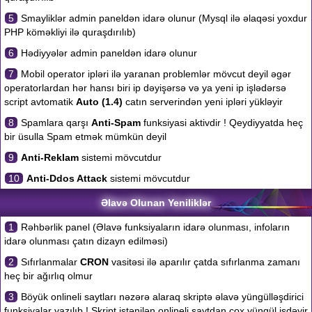
5
Smayliklər admin paneldən idarə olunur (Mysql ilə əlaqəsi yoxdur
PHP köməkliyi ilə quraşdırılıb)
6
Hədiyyələr admin paneldən idarə olunur
7
Mobil operator ipləri ilə yaranan problemlər mövcut deyil əgər
operatorlardan hər hansı biri ip dəyişərsə və ya yeni ip işlədərsə
script avtomatik
Auto (1.4)
catın serverindən yeni ipləri yükləyir
8
Spamlara qarşı
Anti-Spam
funksiyasi aktivdir ! Qeydiyyatda heç
bir üsulla Spam etmək mümkün deyil
9
Anti-Reklam
sistemi mövcutdur
10
Anti-Ddos Attack
sistemi mövcutdur
Əlavə Olunan Yeniliklər
1
Rəhbərlik panel (Əlavə funksiyaların idarə olunması, infoların
idarə olunması çatın dizayn edilməsi)
2
Sıfırlanmalar
CRON
vasitəsi ilə aparılır çatda sıfırlanma zamanı
heç bir ağırlıq olmur
3
Böyük onlineli saytları nəzərə alaraq skriptə əlavə yüngülləşdirici
funksiyalar yazılıb ! Skript istənilən onlineli saytdan çox yüngül işdəyir