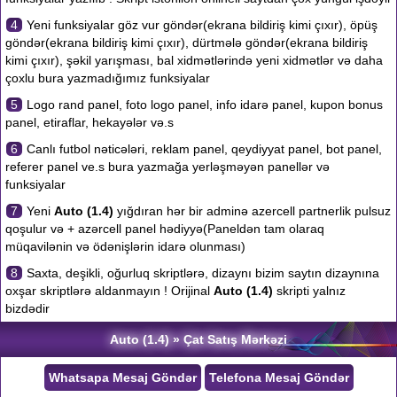
4
Yeni funksiyalar göz vur göndər(ekrana bildiriş kimi çıxır), öpüş
göndər(ekrana bildiriş kimi çıxır), dürtmələ göndər(ekrana bildiriş
kimi çıxır), şəkil yarışması, bal xidmətlərində yeni xidmətlər və daha
çoxlu bura yazmadığımız funksiyalar
5
Logo rand panel, foto logo panel, info idarə panel, kupon bonus
panel, etiraflar, hekayələr və.s
6
Canlı futbol nəticələri, reklam panel, qeydiyyat panel, bot panel,
referer panel ve.s bura yazmağa yerləşməyən panellər və
funksiyalar
7
Yeni
Auto (1.4)
yığdıran hər bir adminə azercell partnerlik pulsuz
qoşulur və + azərcell panel hədiyyə(Paneldən tam olaraq
müqavilənin və ödənişlərin idarə olunması)
8
Saxta, deşikli, oğurluq skriptlərə, dizaynı bizim saytın dizaynına
oxşar skriptlərə aldanmayın ! Orijinal
Auto (1.4)
skripti yalnız
bizdədir
Auto (1.4) » Çat Satış Mərkəzi
Whatsapa Mesaj Göndər
Telefona Mesaj Göndər