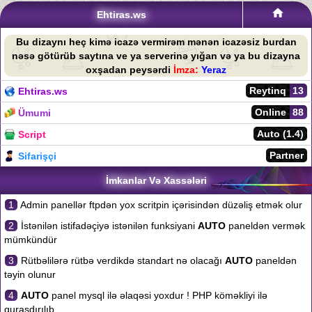
Ehtiras.ws
Bu dizaynı heç kimə icazə vermirəm mənən icazəsiz burdan
nəsə götürüb saytına ve ya serverinə yığan və ya bu dizayna
oxşadan peysərdi
İmza:
Yeraz
Reytinq
13
Ehtiras.ws
Online
88
Ümumi
Auto (1.4)
Script
Partner
Sifarişçi
İmkanlar Və Xassələri
1
Admin panellər ftpdən yox scritpin içərisindən düzəliş etmək olur
2
İstənilən istifadəçiyə istənilən funksiyani
AUTO
paneldən vermək
mümkündür
3
Rütbəlilərə rütbə verdikdə standart nə olacağı
AUTO
paneldən
təyin olunur
4
AUTO
panel mysql ilə əlaqəsi yoxdur ! PHP köməkliyi ilə
quraşdırılıb