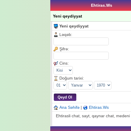
Ehtiras.Ws
Yeni qeydiyyat
Yeni qeydiyyat
Ləqəb:
Şifrə:
Cins:
Doğum tarixi:
Ana Səhifə
|
Ehtiras.Ws
Ehtirasli chat, sayt, qaynar chat, medeni c