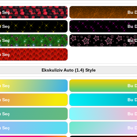
ı Seç
Bu D
ı Seç
Bu D
ı Seç
Bu D
ı Seç
Ekskuliziv Auto (1.4) Style
ı Seç
Bu D
ı Seç
Bu D
ı Seç
Bu D
ı Seç
Bu D