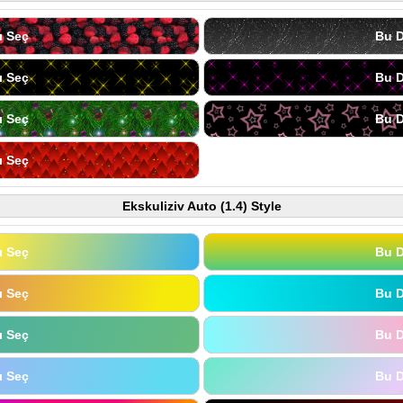
ı Seç
Bu D
ı Seç
Bu D
ı Seç
Bu D
ı Seç
Ekskuliziv Auto (1.4) Style
ı Seç
Bu D
ı Seç
Bu D
ı Seç
Bu D
ı Seç
Bu D