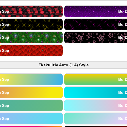
ı Seç
Bu D
ı Seç
Bu D
ı Seç
Bu D
ı Seç
Ekskuliziv Auto (1.4) Style
ı Seç
Bu D
ı Seç
Bu D
ı Seç
Bu D
ı Seç
Bu D