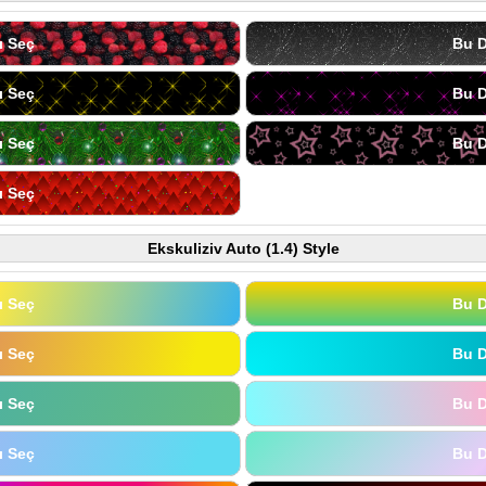
ı Seç
Bu D
ı Seç
Bu D
ı Seç
Bu D
ı Seç
Ekskuliziv Auto (1.4) Style
ı Seç
Bu D
ı Seç
Bu D
ı Seç
Bu D
ı Seç
Bu D