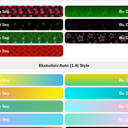
ı Seç
Bu D
ı Seç
Bu D
ı Seç
Bu D
ı Seç
Ekskuliziv Auto (1.4) Style
ı Seç
Bu D
ı Seç
Bu D
ı Seç
Bu D
ı Seç
Bu D