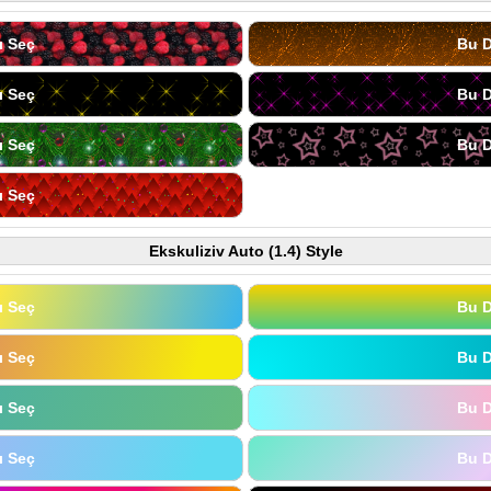
ı Seç
Bu D
ı Seç
Bu D
ı Seç
Bu D
ı Seç
Ekskuliziv Auto (1.4) Style
ı Seç
Bu D
ı Seç
Bu D
ı Seç
Bu D
ı Seç
Bu D