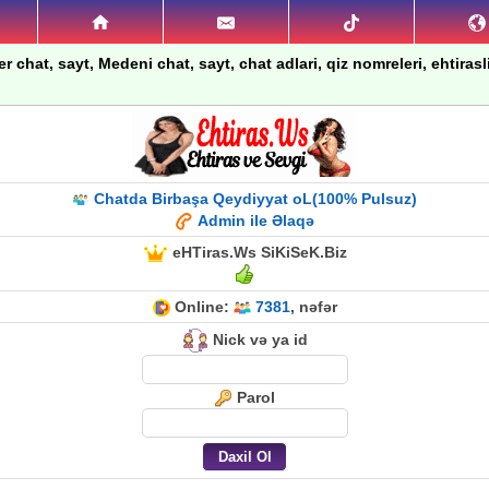
 chat, sayt, Medeni chat, sayt, chat adlari, qiz nomreleri, ehtirasli 
Chatda Birbaşa Qeydiyyat oL(100% Pulsuz)
Admin ile Əlaqə
eHTiras.Ws SiKiSeK.Biz
Online:
7381
, nəfər
Nick və ya id
Parol