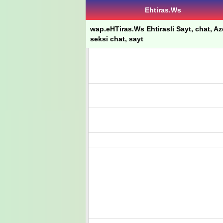
Ehtiras.Ws
wap.eHTiras.Ws Ehtirasli Sayt, chat, Azer
seksi chat, sayt