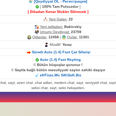
[Qeydiyyat OL - Регистрация]
[
100% Tam Pulsuzdur
]
[ Etkadan Kenar Nickler Silinecek ]
Yeni Gələn:
22
Yeni istifadəçi:
Bakinskiy
Umumi Qeydiyyat:
23759
Oğlanlar:
12458
|
Qızlar:
11301
Müəllif:
Yeraz
Sürətli Auto (1.4) Fast Çat Sifarişi
Auto (1.4) Fast Reyting
©
Bütün hüquqlar qorunur !
©
Saytla bağlı bütün məsuliyyəti saytın sahibi daşıyır
eHTiras.Ws SiKiSeK.Biz
at, sayt, azeri chat ,chat adlari, medeni chat, sayt, seviyyeli chat, sayt, a
seksi chat, sayt, seks hekayeleri,