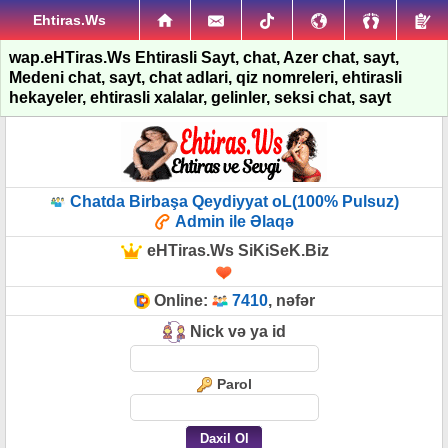
Ehtiras.Ws
wap.eHTiras.Ws Ehtirasli Sayt, chat, Azer chat, sayt,
Medeni chat, sayt, chat adlari, qiz nomreleri, ehtirasli
hekayeler, ehtirasli xalalar, gelinler, seksi chat, sayt
Chatda Birbaşa Qeydiyyat oL(100% Pulsuz)
Admin ile Əlaqə
eHTiras.Ws SiKiSeK.Biz
Online:
7410
, nəfər
Nick və ya id
Parol