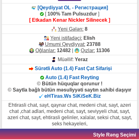
[Qeydiyyat OL - Регистрация]
[
100% Tam Pulsuzdur
]
[ Etkadan Kenar Nickler Silinecek ]
Yeni Gələn:
8
Yeni istifadəçi:
Elish
Umumi Qeydiyyat:
23788
Oğlanlar:
12482
|
Qızlar:
11306
Müəllif:
Yeraz
Sürətli Auto (1.4) Fast Çat Sifarişi
Auto (1.4) Fast Reyting
©
Bütün hüquqlar qorunur !
©
Saytla bağlı bütün məsuliyyəti saytın sahibi daşıyır
eHTiras.Ws SiKiSeK.Biz
Ehtirasli chat, sayt, qaynar chat, medeni chat, sayt, azeri
chat ,chat adlari, medeni chat, sayt, seviyyeli chat, sayt,
azeri chat, sayt, ehtirasli gelinler, xalalar, seksi chat, sayt,
seks hekayeleri,
Style Rəng Seçimi