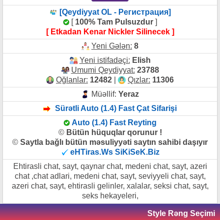
[Qeydiyyat OL - Регистрация]
[
100% Tam Pulsuzdur
]
[ Etkadan Kenar Nickler Silinecek ]
Yeni Gələn:
8
Yeni istifadəçi:
Elish
Umumi Qeydiyyat:
23788
Oğlanlar:
12482
|
Qızlar:
11306
Müəllif:
Yeraz
Sürətli Auto (1.4) Fast Çat Sifarişi
Auto (1.4) Fast Reyting
©
Bütün hüquqlar qorunur !
©
Saytla bağlı bütün məsuliyyəti saytın sahibi daşıyır
eHTiras.Ws SiKiSeK.Biz
Ehtirasli chat, sayt, qaynar chat, medeni chat, sayt, azeri
chat ,chat adlari, medeni chat, sayt, seviyyeli chat, sayt,
azeri chat, sayt, ehtirasli gelinler, xalalar, seksi chat, sayt,
seks hekayeleri,
Style Rəng Seçimi