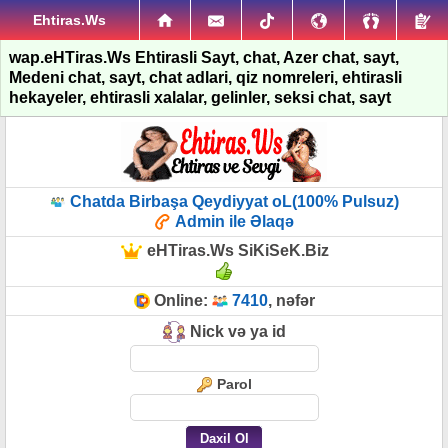
Ehtiras.Ws
wap.eHTiras.Ws Ehtirasli Sayt, chat, Azer chat, sayt,
Medeni chat, sayt, chat adlari, qiz nomreleri, ehtirasli
hekayeler, ehtirasli xalalar, gelinler, seksi chat, sayt
Chatda Birbaşa Qeydiyyat oL(100% Pulsuz)
Admin ile Əlaqə
eHTiras.Ws SiKiSeK.Biz
Online:
7410
, nəfər
Nick və ya id
Parol