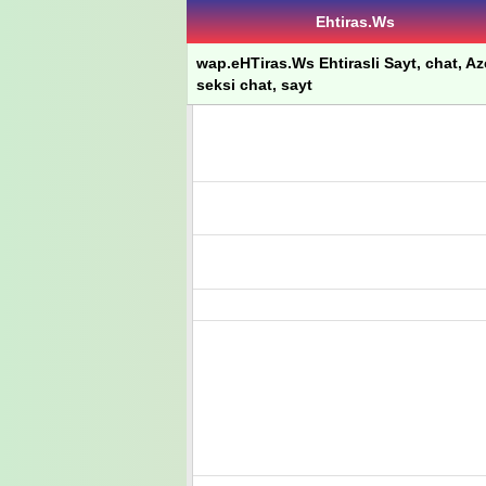
Ehtiras.Ws
wap.eHTiras.Ws Ehtirasli Sayt, chat, Azer
seksi chat, sayt