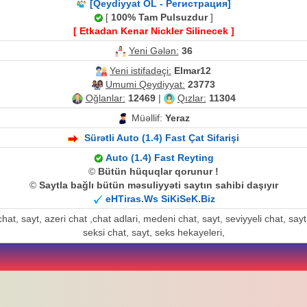
[Qeydiyyat OL - Регистрация]
[
100% Tam Pulsuzdur
]
[ Etkadan Kenar Nickler Silinecek ]
Yeni Gələn:
36
Yeni istifadəçi:
Elmar12
Umumi Qeydiyyat:
23773
Oğlanlar:
12469
|
Qızlar:
11304
Müəllif:
Yeraz
Sürətli Auto (1.4) Fast Çat Sifarişi
Auto (1.4) Fast Reyting
©
Bütün hüquqlar qorunur !
©
Saytla bağlı bütün məsuliyyəti saytın sahibi daşıyır
eHTiras.Ws SiKiSeK.Biz
at, sayt, azeri chat ,chat adlari, medeni chat, sayt, seviyyeli chat, sayt, a
seksi chat, sayt, seks hekayeleri,