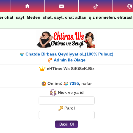
 chat, sayt, Medeni chat, sayt, chat adlari, qiz nomreleri, ehtirasli 
Chatda Birbaşa Qeydiyyat oL(100% Pulsuz)
Admin ile Əlaqə
eHTiras.Ws SiKiSeK.Biz
Online:
7395
, nəfər
Nick və ya id
Parol