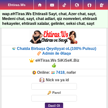
Ehtiras.Ws
wap.eHTiras.Ws Ehtirasli Sayt, chat, Azer chat, sayt,
Medeni chat, sayt, chat adlari, qiz nomreleri, ehtirasli
hekayeler, ehtirasli xalalar, gelinler, seksi chat, sayt
Chatda Birbaşa Qeydiyyat oL(100% Pulsuz)
Admin ile Əlaqə
eHTiras.Ws SiKiSeK.Biz
Online:
7418
, nəfər
Nick və ya id
Parol