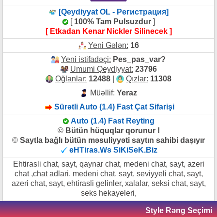
[Qeydiyyat OL - Регистрация]
[
100% Tam Pulsuzdur
]
[ Etkadan Kenar Nickler Silinecek ]
Yeni Gələn:
16
Yeni istifadəçi:
Pes_pas_var?
Umumi Qeydiyyat:
23796
Oğlanlar:
12488
|
Qızlar:
11308
Müəllif:
Yeraz
Sürətli Auto (1.4) Fast Çat Sifarişi
Auto (1.4) Fast Reyting
©
Bütün hüquqlar qorunur !
©
Saytla bağlı bütün məsuliyyəti saytın sahibi daşıyır
eHTiras.Ws SiKiSeK.Biz
Ehtirasli chat, sayt, qaynar chat, medeni chat, sayt, azeri
chat ,chat adlari, medeni chat, sayt, seviyyeli chat, sayt,
azeri chat, sayt, ehtirasli gelinler, xalalar, seksi chat, sayt,
seks hekayeleri,
Style Rəng Seçimi