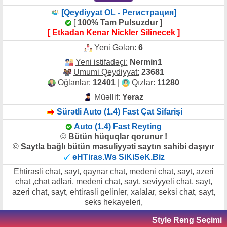
[Qeydiyyat OL - Регистрация]
[
100% Tam Pulsuzdur
]
[ Etkadan Kenar Nickler Silinecek ]
Yeni Gələn:
6
Yeni istifadəçi:
Nermin1
Umumi Qeydiyyat:
23681
Oğlanlar:
12401
|
Qızlar:
11280
Müəllif:
Yeraz
Sürətli Auto (1.4) Fast Çat Sifarişi
Auto (1.4) Fast Reyting
©
Bütün hüquqlar qorunur !
©
Saytla bağlı bütün məsuliyyəti saytın sahibi daşıyır
eHTiras.Ws SiKiSeK.Biz
Ehtirasli chat, sayt, qaynar chat, medeni chat, sayt, azeri
chat ,chat adlari, medeni chat, sayt, seviyyeli chat, sayt,
azeri chat, sayt, ehtirasli gelinler, xalalar, seksi chat, sayt,
seks hekayeleri,
Style Rəng Seçimi