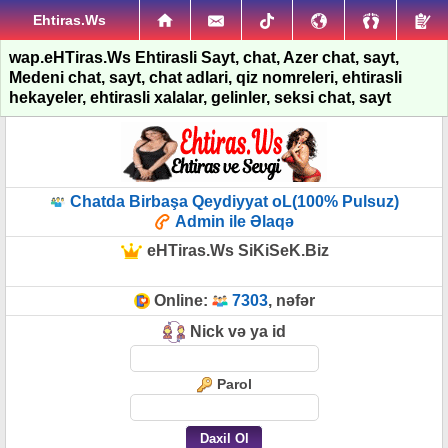
Ehtiras.Ws
wap.eHTiras.Ws Ehtirasli Sayt, chat, Azer chat, sayt,
Medeni chat, sayt, chat adlari, qiz nomreleri, ehtirasli
hekayeler, ehtirasli xalalar, gelinler, seksi chat, sayt
Chatda Birbaşa Qeydiyyat oL(100% Pulsuz)
Admin ile Əlaqə
eHTiras.Ws SiKiSeK.Biz
Online:
7303
, nəfər
Nick və ya id
Parol