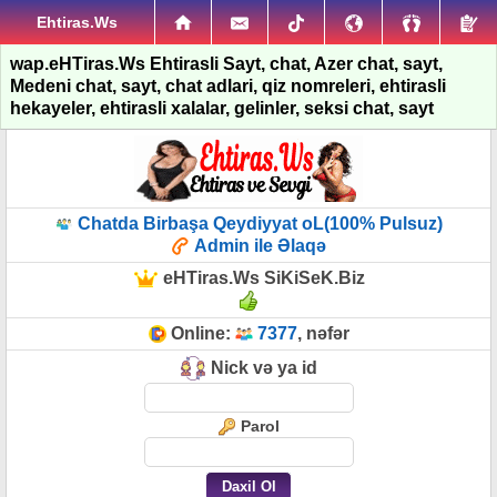
Ehtiras.Ws
wap.eHTiras.Ws Ehtirasli Sayt, chat, Azer chat, sayt,
Medeni chat, sayt, chat adlari, qiz nomreleri, ehtirasli
hekayeler, ehtirasli xalalar, gelinler, seksi chat, sayt
Chatda Birbaşa Qeydiyyat oL(100% Pulsuz)
Admin ile Əlaqə
eHTiras.Ws SiKiSeK.Biz
Online:
7377
, nəfər
Nick və ya id
Parol