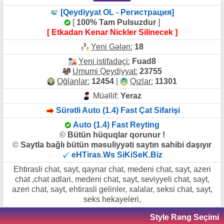
[Qeydiyyat OL - Регистрация]
[
100% Tam Pulsuzdur
]
[ Etkadan Kenar Nickler Silinecek ]
Yeni Gələn:
18
Yeni istifadəçi:
Fuad8
Umumi Qeydiyyat:
23755
Oğlanlar:
12454
|
Qızlar:
11301
Müəllif:
Yeraz
Sürətli Auto (1.4) Fast Çat Sifarişi
Auto (1.4) Fast Reyting
©
Bütün hüquqlar qorunur !
©
Saytla bağlı bütün məsuliyyəti saytın sahibi daşıyır
eHTiras.Ws SiKiSeK.Biz
Ehtirasli chat, sayt, qaynar chat, medeni chat, sayt, azeri
chat ,chat adlari, medeni chat, sayt, seviyyeli chat, sayt,
azeri chat, sayt, ehtirasli gelinler, xalalar, seksi chat, sayt,
seks hekayeleri,
Style Rəng Seçimi