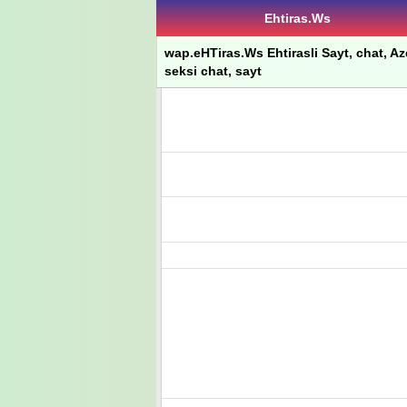
Ehtiras.Ws
wap.eHTiras.Ws Ehtirasli Sayt, chat, Azer
seksi chat, sayt