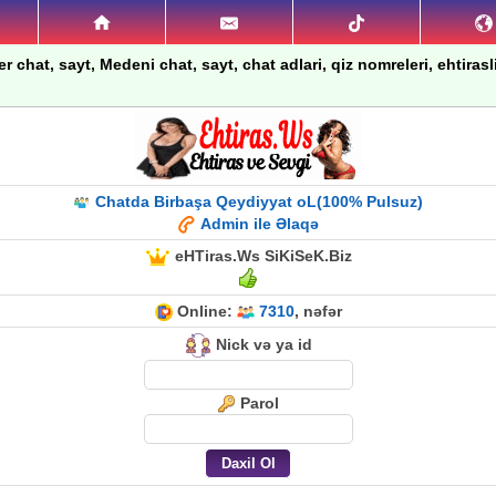
 chat, sayt, Medeni chat, sayt, chat adlari, qiz nomreleri, ehtirasli 
Chatda Birbaşa Qeydiyyat oL(100% Pulsuz)
Admin ile Əlaqə
eHTiras.Ws SiKiSeK.Biz
Online:
7310
, nəfər
Nick və ya id
Parol