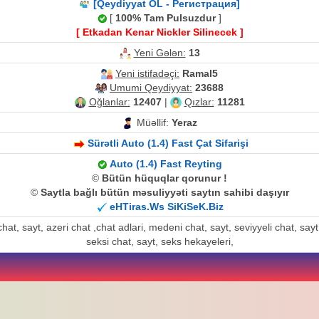
[Qeydiyyat OL - Регистрация]
[
100% Tam Pulsuzdur
]
[ Etkadan Kenar Nickler Silinecek ]
Yeni Gələn:
13
Yeni istifadəçi:
Ramal5
Umumi Qeydiyyat:
23688
Oğlanlar:
12407
|
Qızlar:
11281
Müəllif:
Yeraz
Sürətli Auto (1.4) Fast Çat Sifarişi
Auto (1.4) Fast Reyting
©
Bütün hüquqlar qorunur !
©
Saytla bağlı bütün məsuliyyəti saytın sahibi daşıyır
eHTiras.Ws SiKiSeK.Biz
at, sayt, azeri chat ,chat adlari, medeni chat, sayt, seviyyeli chat, sayt, a
seksi chat, sayt, seks hekayeleri,