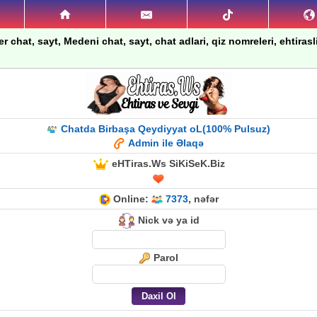
 chat, sayt, Medeni chat, sayt, chat adlari, qiz nomreleri, ehtirasli 
Chatda Birbaşa Qeydiyyat oL(100% Pulsuz)
Admin ile Əlaqə
eHTiras.Ws SiKiSeK.Biz
Online:
7373
, nəfər
Nick və ya id
Parol