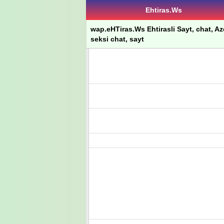
Ehtiras.Ws
wap.eHTiras.Ws Ehtirasli Sayt, chat, Azer
seksi chat, sayt