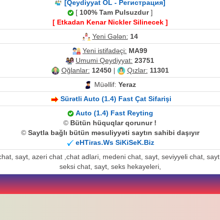
[Qeydiyyat OL - Регистрация]
[
100% Tam Pulsuzdur
]
[ Etkadan Kenar Nickler Silinecek ]
Yeni Gələn:
14
Yeni istifadəçi:
MA99
Umumi Qeydiyyat:
23751
Oğlanlar:
12450
|
Qızlar:
11301
Müəllif:
Yeraz
Sürətli Auto (1.4) Fast Çat Sifarişi
Auto (1.4) Fast Reyting
©
Bütün hüquqlar qorunur !
©
Saytla bağlı bütün məsuliyyəti saytın sahibi daşıyır
eHTiras.Ws SiKiSeK.Biz
at, sayt, azeri chat ,chat adlari, medeni chat, sayt, seviyyeli chat, sayt, a
seksi chat, sayt, seks hekayeleri,