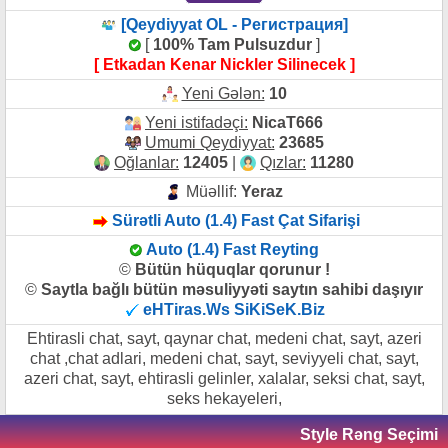
[Qeydiyyat OL - Регистрация]
[
100% Tam Pulsuzdur
]
[ Etkadan Kenar Nickler Silinecek ]
Yeni Gələn:
10
Yeni istifadəçi:
NicaT666
Umumi Qeydiyyat:
23685
Oğlanlar:
12405
|
Qızlar:
11280
Müəllif:
Yeraz
Sürətli Auto (1.4) Fast Çat Sifarişi
Auto (1.4) Fast Reyting
©
Bütün hüquqlar qorunur !
©
Saytla bağlı bütün məsuliyyəti saytın sahibi daşıyır
eHTiras.Ws SiKiSeK.Biz
Ehtirasli chat, sayt, qaynar chat, medeni chat, sayt, azeri
chat ,chat adlari, medeni chat, sayt, seviyyeli chat, sayt,
azeri chat, sayt, ehtirasli gelinler, xalalar, seksi chat, sayt,
seks hekayeleri,
Style Rəng Seçimi