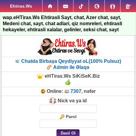
Ehtiras.Ws
wap.eHTiras.Ws Ehtirasli Sayt, chat, Azer chat, sayt,
Medeni chat, sayt, chat adlari, qiz nomreleri, ehtirasli
hekayeler, ehtirasli xalalar, gelinler, seksi chat, sayt
Chatda Birbaşa Qeydiyyat oL(100% Pulsuz)
Admin ile Əlaqə
eHTiras.Ws SiKiSeK.Biz
Online:
7307
, nəfər
Nick və ya id
Parol