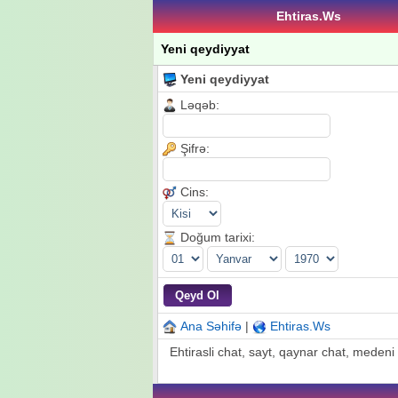
Ehtiras.Ws
Yeni qeydiyyat
Yeni qeydiyyat
Ləqəb:
Şifrə:
Cins:
Doğum tarixi:
Ana Səhifə
|
Ehtiras.Ws
Ehtirasli chat, sayt, qaynar chat, medeni c