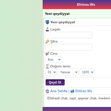
Ehtiras.Ws
Yeni qeydiyyat
Yeni qeydiyyat
Ləqəb:
Şifrə:
Cins:
Doğum tarixi:
Ana Səhifə
|
Ehtiras.Ws
Ehtirasli chat, sayt, qaynar chat, medeni c