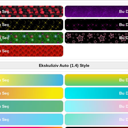
ı Seç
Bu D
ı Seç
Bu D
ı Seç
Bu D
ı Seç
Ekskuliziv Auto (1.4) Style
ı Seç
Bu D
ı Seç
Bu D
ı Seç
Bu D
ı Seç
Bu D