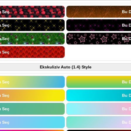
ı Seç
Bu D
ı Seç
Bu D
ı Seç
Bu D
ı Seç
Ekskuliziv Auto (1.4) Style
ı Seç
Bu D
ı Seç
Bu D
ı Seç
Bu D
ı Seç
Bu D