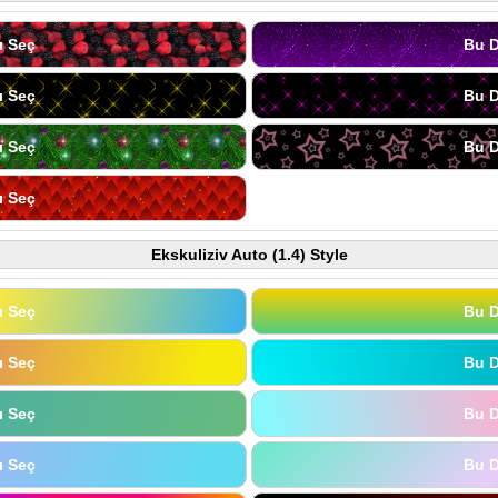
ı Seç
Bu D
ı Seç
Bu D
ı Seç
Bu D
ı Seç
Ekskuliziv Auto (1.4) Style
ı Seç
Bu D
ı Seç
Bu D
ı Seç
Bu D
ı Seç
Bu D