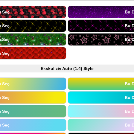
ı Seç
Bu D
ı Seç
Bu D
ı Seç
Bu D
ı Seç
Ekskuliziv Auto (1.4) Style
ı Seç
Bu D
ı Seç
Bu D
ı Seç
Bu D
ı Seç
Bu D