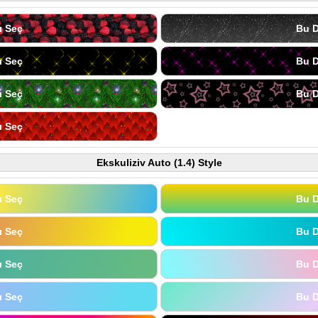
ı Seç
Bu D
ı Seç
Bu D
ı Seç
Bu D
ı Seç
Ekskuliziv Auto (1.4) Style
ı Seç
Bu D
ı Seç
Bu D
ı Seç
Bu D
ı Seç
Bu D