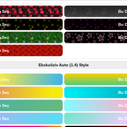
ı Seç
Bu D
ı Seç
Bu D
ı Seç
Bu D
ı Seç
Ekskuliziv Auto (1.4) Style
ı Seç
Bu D
ı Seç
Bu D
ı Seç
Bu D
ı Seç
Bu D